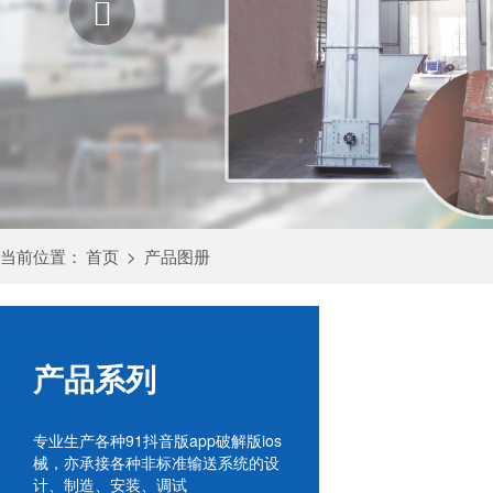
当前位置：
首页
>
产品图册
产品系列
专业生产各种91抖音版app破解版ios
械，亦承接各种非标准输送系统的设
计、制造、安装、调试