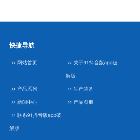
快捷导航
网站首页
关于91抖音版app破
解版
产品系列
生产装备
新闻中心
产品图册
联系91抖音版app破
解版