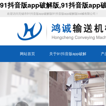
91抖音版app破解版,91抖音版ap
欢迎访问无锡市91抖音版app破解版91抖音版app破解版ios械有限公司！
网站首页
关于91抖音版app破解
产
版